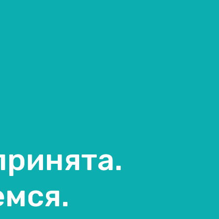
принята.
емся.