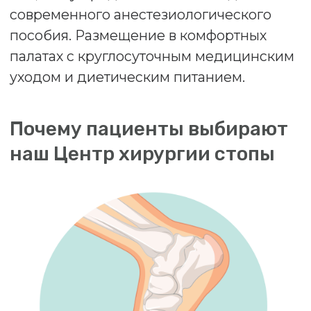
Современные малотравматичные
хирургические методики
Опыт работы специалистов в
хирургии стопы более 20 лет
Возможность прооперировать обе
стопы одновременно
Короткий период пребывания в
клинике (до 1 суток)
Выполнение оперативного лечения в
удобное для пациента время
Все виды обезболивания