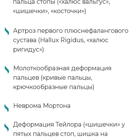
Основные оперативные
вмешательства,
выполняемые в Центре
хирургии стопы:
Малотравматичные корригирующие
остеотомии плюсневых костей и
фаланг пальцев
Чрескожная хирургия стопы (из
проколов, без разрезов кожи)
Удаление невромы Мортона
Удаление пяточной шпоры из прокола
Артродез первого