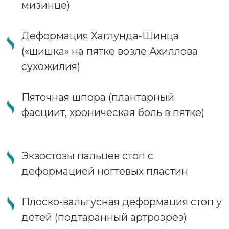
плюснефалангового сустава
Эндопротезирование первого
плюснефалангового сустава
Подтаранный артроэрез
Удаление экзостозов с пластикой
боковых валиков
Удаление деформации Хаглунда
(Гаглунда)
Пластика связок голеностопного
сустава
Руководитель Центра
хирургии стопы