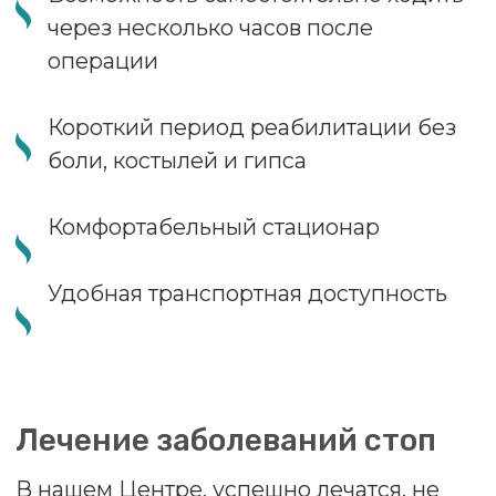
Молоткообразная деформация
пальцев (кривые пальцы,
крючкообразные пальцы)
Неврома Мортона
Деформация Тейлора («шишечки» у
пятых пальцев стоп, шишка на
мизинце)
Деформация Хаглунда-Шинца
(«шишка» на пятке возле Ахиллова
сухожилия)
Пяточная шпора (плантарный
фасциит, хроническая боль в пятке)
Экзостозы пальцев стоп с
деформацией ногтевых пластин