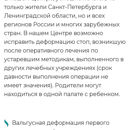
Плоско-вальгусная деформация стоп у
детей (подтаранный артроэрез)
Последствия переломов пяточной и
таранной кости,
Деформирующий артроз
подтаранного сустава (боли в заднем
отделе стопы)
Деформирующий артроз
голеностопного сустава
Болезнь Леддерхозе (узелки и бугры
на подошвенной поверхности стоп)
Деформации ногтевых пластин
Застарелые повреждения связок
голеностопного сустава