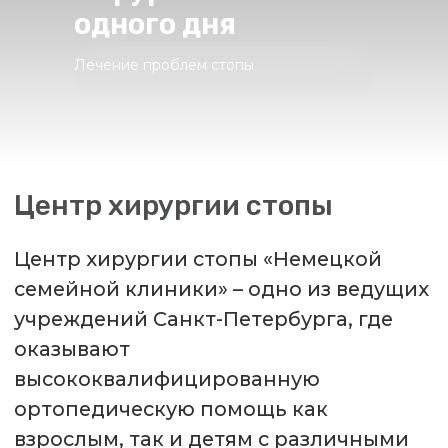
одного дня
Центр хирургии стопы
Центр хирургии стопы «Немецкой
Лечение проблем стопы
семейной клиники» – одно из ведущих
учреждений Санкт-Петербурга, где
оказывают
высококвалифицированную
ортопедическую помощь как
взрослым, так и детям с различными
деформациями и заболеваниями
стопы, и голеностопного сустава.
Оперативное лечение проводится с
применением малоинвазивных
технологий из небольших разрезов и
проколов. Пациенты начинают ходить
самостоятельно в специальной обуви
уже через несколько часов после
операции.
Лечение проводится на базе нового
стационара клиники, оснащенного