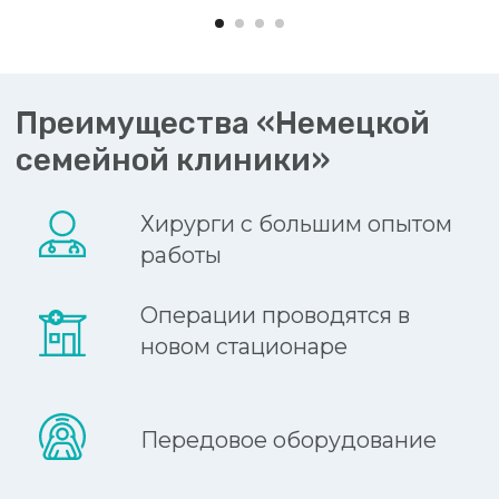
ВРАЧИ
ПРОГРАММЫ
АКЦИИ
КОНТАКТЫ
КЛИНИКА НА НЕВСКОМ
Невский пр-т, 114-116, Бизнес-Центр «Невский
Центр» («Стокманн», ст.м. «Площадь Восстания»)
смотреть на карте
КЛИНИКА НА ВАРШАВСКОЙ
Варшавская ул., д.23, к.1 (ст. м. «Парк Победы»)
пл. Чернышевского, д. 11, Бизнес-центр «БУРЖУА»
смотреть на карте
? ЗАДАТЬ ВОПРОС
info@german.clinic