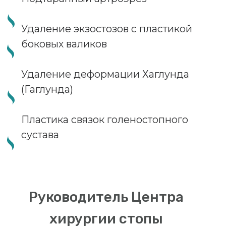
Комфортные палаты
пребывания
Консультативная помощь
врачей-специалистов
Комфорт европейского
уровня
В стационаре «Немецкой клиники»
созданы все условия для комфорта
пациентов. На протяжении всего
времени вас будет окружать должное
внимание со стороны медицинского
персонала, а также доброжелательный
сервис.
Для госпитализированных пациентов
организовано персонализированное
трехразовое питание. В палате удобная
медицинская кровать, ванная комната,