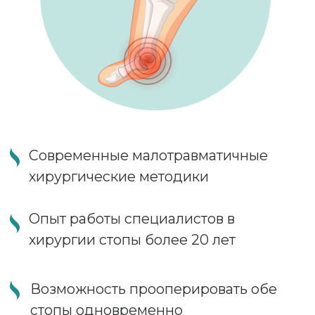
Возможность исправления любого
вида деформации стопы независимо
от возраста, пола и региона
проживания
Возможность самостоятельно ходить
через несколько часов после
операции
Короткий период реабилитации без
боли, костылей и гипса
Комфортабельный стационар
Удобная транспортная доступность
Лечение заболеваний стоп
В нашем Центре, успешно лечатся, не