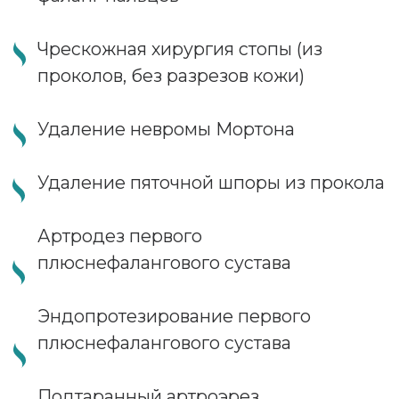
Преимущества «Немецкой
семейной клиники»
Хирурги с большим опытом
работы
Операции проводятся в
новом стационаре
Передовое оборудование
Быстрая реабилитация