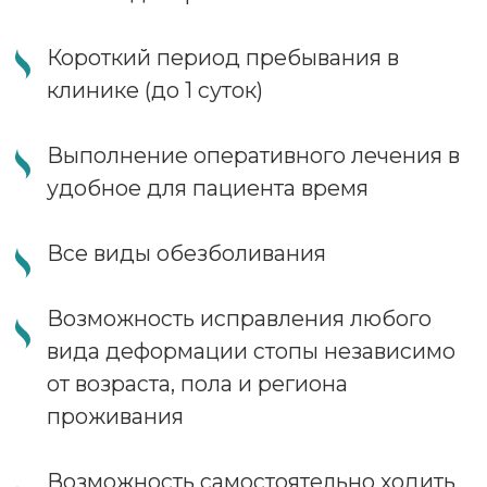
только жители Санкт-Петербурга и
Ленинградской области, но и всех
регионов России и многих зарубежных
стран. В нашем Центре возможно
исправить деформацию стоп, возникшую
после оперативного лечения по
устаревшим методикам, выполненного в
других лечебных учреждениях (срок
давности выполнения операции не
имеет значения). Родители могут
находиться в одной палате с ребенком.
Вальгусная деформация первого
пальца стопы («халюс вальгус»,
«шишечки», «косточки»)
Артроз первого плюснефалангового
сустава (Hallux Rigidus, «халюс
ригидус»)