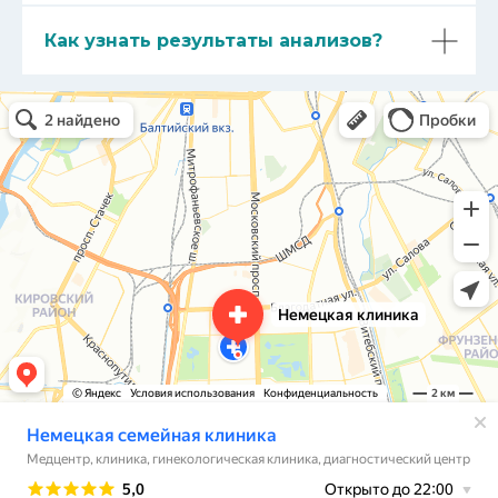
ПРОГРАММЫ
Как узнать результаты анализов?
АКЦИИ
КОНТАКТЫ
Немецкая семейная клиника
Медцентр, клиника в Санкт‑Петербурге
Травмпункт в Санкт‑Петербурге
КЛИНИКА НА НЕВСКОМ
Невский пр-т, 114-116, Бизнес-Центр «Невский
Центр» («Стокманн», ст.м. «Площадь Восстания»)
смотреть на карте
КЛИНИКА НА ВАРШАВСКОЙ
Варшавская ул., д.23, к.1 (ст. м. «Парк Победы»)
пл. Чернышевского, д. 11, Бизнес-центр «БУРЖУА»
смотреть на карте
? ЗАДАТЬ ВОПРОС
info@german.clinic