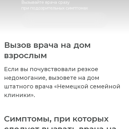
взрослым
Вызывайте врача сразу
при подозрительных симптомах
Если вы почувствовали резкое
недомогание, вызовете на дом
штатного врача «Немецкой семейной
клиники».
Симптомы, при которых
следует вызвать врача на
дом:
Повышение температуры
Затрудненное и учащенное
дыхание
Насыщение крови кислородом
(сатурация) — менее 95% по
данным пульсоксиметрии
Кашель