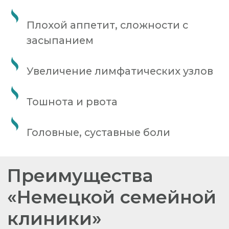
Независимо от жалоб или симптомов
врач установит причину недомогания и
рекомендует правильное лечение.
Скидка 50%
Если врач необходим
нескольким пациентам,
то стоимость осмотра для родственника
(каждый следующий пациент) будет со
скидкой 50%.
Экспресс-тест на COVID
Тестирование на антигены SARS-CoV-2
можно использовать для выявления
текущей инфекции COVID-19. Результат
будет известен через 20 минут.
Больничный лист