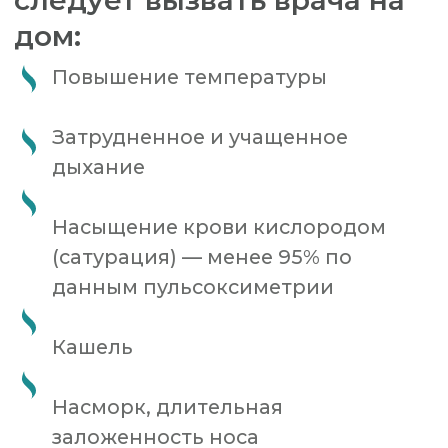
Насморк, длительная
заложенность носа
Плохой аппетит, сложности с
засыпанием
Увеличение лимфатических узлов
Тошнота и рвота
Головные, суставные боли
Преимущества
«Немецкой семейной
клиники»
Вызвать врача на дом можно как в
будний, так и выходной день.