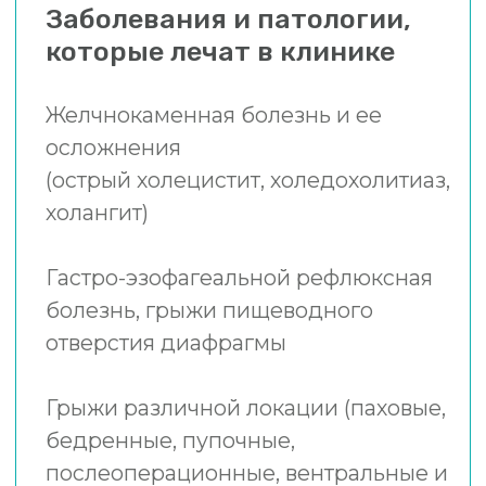
Острая кишечная непроходимость
Онкологические заболевания органов
ЖКТ
Острый аппендицит
Осложненный дивертикулез
ЭРХПГ и ЭПСТ (Эндоскопическая
хирургия)
Возможности
хирургического лечения
Большинство операций на органах
брюшной полости, по поводу грыж,
холецистита, аппендицита и прочие
хирургические вмешательства