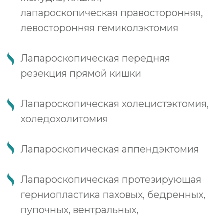
Преимущества
хирургического лечения в
«Немецкой семейной
клинике»
Средний врачебный стаж
врачей 20 лет
Операции проводятся в