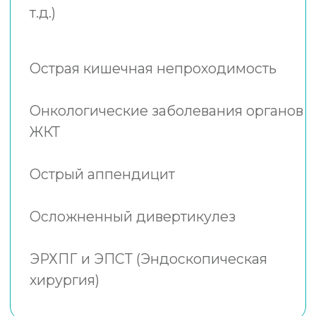
выполняются малоинвазивными
методами — с помощью
лапароскопической хирургии или
эндоскопически (ЭРХПГ и ЭПСТ).
Онкологические операции, резекции
желудка, кишки,
лапароскопическая правосторонняя,
левосторонняя гемиколэктомия
Лапароскопическая передняя
резекция прямой кишки
Лапароскопическая холецистэктомия,
холедохолитомия
Лапароскопическая аппендэктомия
Лапароскопическая протезирующая
герниопластика паховых, бедренных,
пупочных, вентральных,