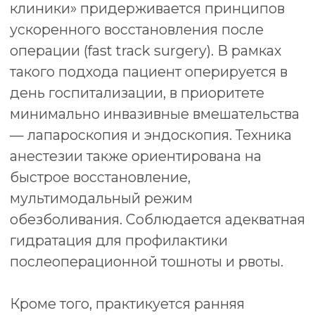
КЛИНИКА НА НЕВСКОМ
Невский пр-т, 114-116, Бизнес-Центр «Невский
Центр» («Стокманн», ст.м. «Площадь Восстания»)
смотреть на карте
КЛИНИКА НА ВАРШАВСКОЙ
Варшавская ул., д.23, к.1 (ст. м. «Парк Победы»)
пл. Чернышевского, д. 11, Бизнес-центр «БУРЖУА»
смотреть на карте
? ЗАДАТЬ ВОПРОС
info@german.clinic
Политика конфиденциальности
Политика обработки персональных данных