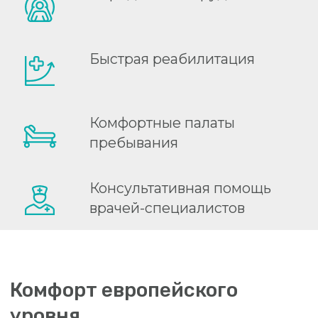
мобилизация, когда пациент начинает
вставать с постели в течение первых
часов пребывания в блоке интенсивной
терапии, а также ранее энетральное
питание.
На практике концепция ускоренной
реабилитации дает отличные результаты,
сокращая пребывание пациента в
стационаре без увеличения количества
осложнений или повторных
госпитализаций.