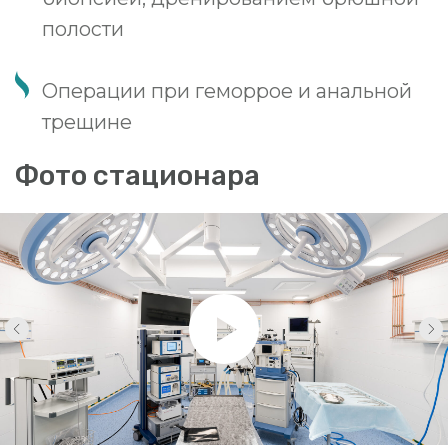
комфорта пациентов. На протяжении
всего времени вас будет окружать
должное внимание со стороны
медицинского персонала, а также
доброжелательный сервис.
Для госпитализированных пациентов
организовано персонализированное
трехразовое питание. В палате удобная
медицинская кровать, ванная комната,
ТВ и WI-FI.