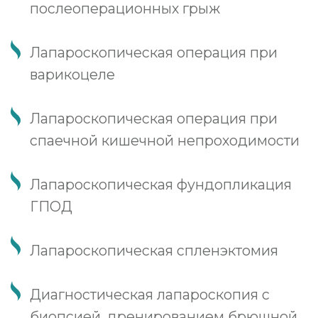
новом стационаре
Передовое оборудование
Быстрая реабилитация
Комфортные палаты
пребывания
Консультативная помощь
врачей-специалистов
Комфорт европейского
уровня
В стационаре «Немецкой семейной
клиники» созданы все условия для