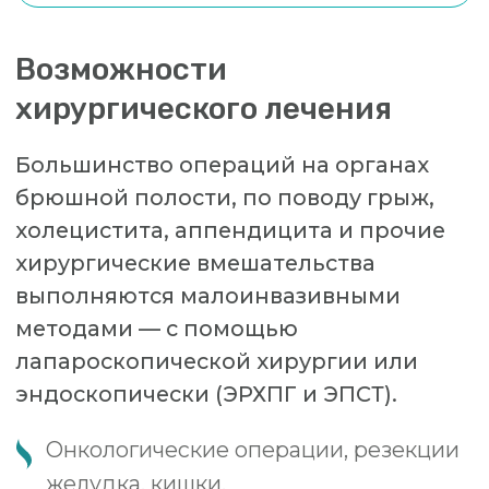
послеоперационных грыж
Лапароскопическая операция при
варикоцеле
Лапароскопическая операция при
спаечной кишечной непроходимости
Лапароскопическая фундопликация
ГПОД
Лапароскопическая спленэктомия
Диагностическая лапароскопия с
биопсией, дренированием брюшной
полости
Операции при геморрое и анальной
трещине
Фото стационара