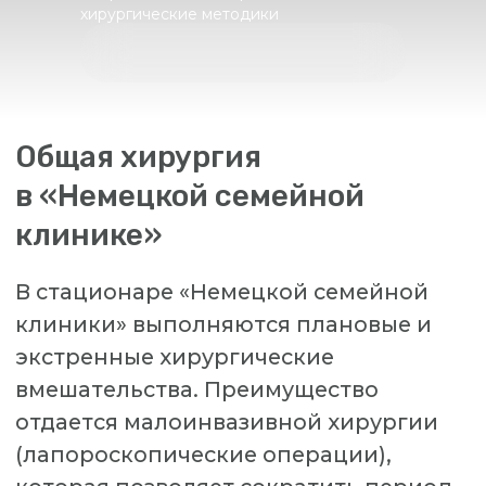
в «Немецкой семейной
хирургические методики
клинике»
В стационаре «Немецкой семейной
клиники» выполняются плановые и
экстренные хирургические
вмешательства. Преимущество
отдается малоинвазивной хирургии
(лапороскопические операции),
которая позволяет сократить период
реабилитации и получить
оптимальный эстетический результат.
Опытные врачи хирурги клиники
выполняют вмешательства любого
объема и сложности. Стационар
«Немецкой семейной клиники» оснащен
современными операционными с
новейшим оборудованием, а также
полноценным отделением реанимации,
что обеспечивает должный уровень