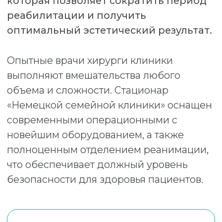
безопасности для здоровья пациентов.
Заболевания и патологии,
которые лечат в клинике
Желчнокаменная болезнь и ее
осложнения
(острый холецистит, холедохолитиаз,
холангит)
Гастро-эзофагеальной рефлюксная
болезнь, грыжи пищеводного
отверстия диафрагмы
Грыжи различной локации (паховые,
бедренные, пупочные,
послеоперационные, вентральные и
т.д.)