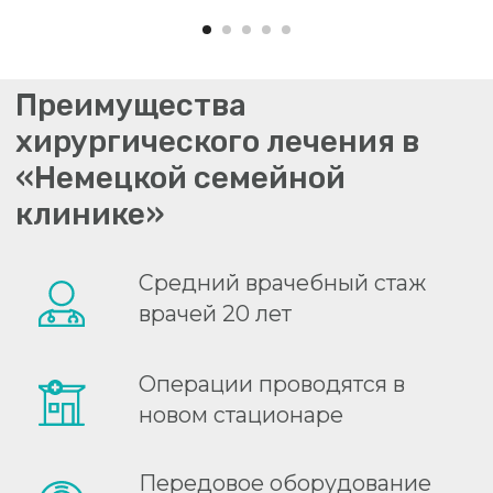
Ускоренная реабилитация
(fast track surgery)
Стационар «Немецкой семейной
клиники» придерживается принципов
ускоренного восстановления после
операции (fast track surgery). В рамках
такого подхода пациент оперируется в
день госпитализации, в приоритете
минимально инвазивные вмешательства
— лапароскопия и эндоскопия. Техника
анестезии также ориентирована на
быстрое восстановление,
мультимодальный режим
обезболивания. Соблюдается адекватная
гидратация для профилактики
послеоперационной тошноты и рвоты.
Кроме того, практикуется ранняя